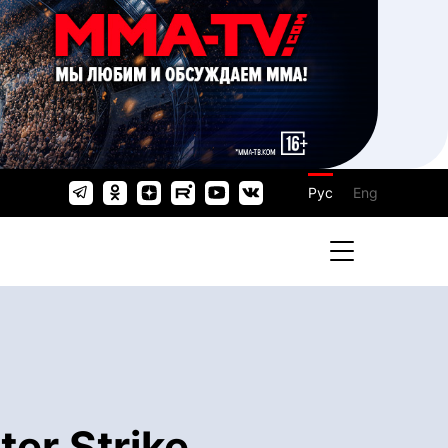
Рус
Eng
er Strike