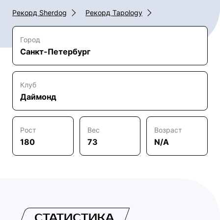
Рекорд Sherdog
Рекорд Tapology
Город
Санкт-Петербург
Клуб
Даймонд
Рост
Вес
Возраст
180
73
N/A
СТАТИСТИКА