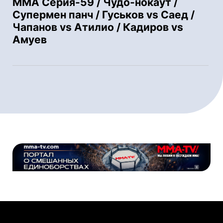
ММА Серия-59 / Чудо-нокаут /
Супермен панч / Гуськов vs Саед /
Чапанов vs Атилио / Кадиров vs
Амуев