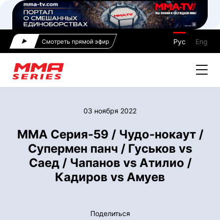
Рус
Eng
Смотреть прямой эфир
03 ноября 2022
ММА Серия-59 / Чудо-нокаут /
Супермен панч / Гуськов vs
Саед / Чапанов vs Атилио /
Кадиров vs Амуев
Поделиться