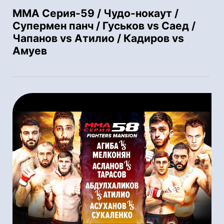
ММА Серия-59 / Чудо-нокаут /
Супермен панч / Гуськов vs Саед /
Чапанов vs Атилио / Кадиров vs
Амуев