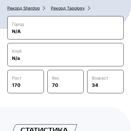
Рекорд Sherdog
Рекорд Tapology
Город
N/A
Клуб
N/a
Рост
Вес
Возраст
170
70
34
СТАТИСТИКА