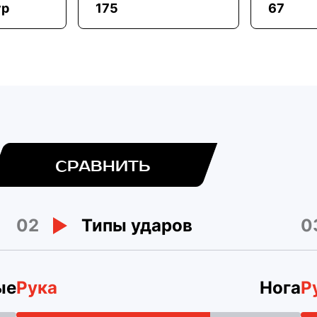
ур
175
67
СРАВНИТЬ
02
0
Типы ударов
ые
Рука
Нога
Р