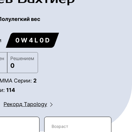
Полулегкий вес
0 W 4 L 0 D
и
ен
Решением
0
в ММА Серии:
2
ии:
114
Рекорд Tapology
Возраст