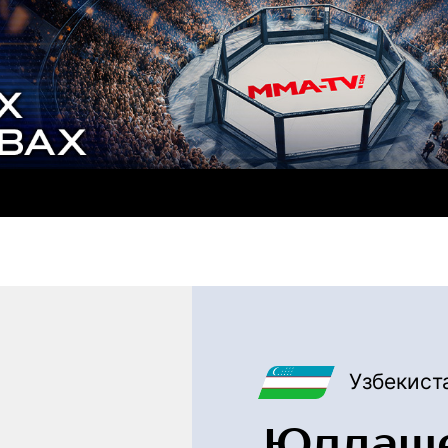
Узбекист
Юлдаше