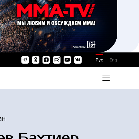
Рус
Eng
ан
в Бахтиер