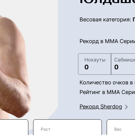
Весовая категория:
Рекорд в ММА Сери
Нокауты
Сабмиш
0
0
Количество очков 
Рейтинг в ММА Сер
Рекорд Sherdog
Рост
Вес