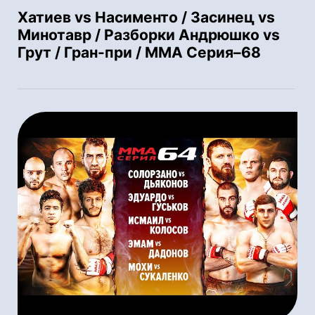
Хатиев vs Насименто / Засинец vs
Минотавр / Разборки Андрюшко vs
Грут / Гран-при / ММА Серия–68