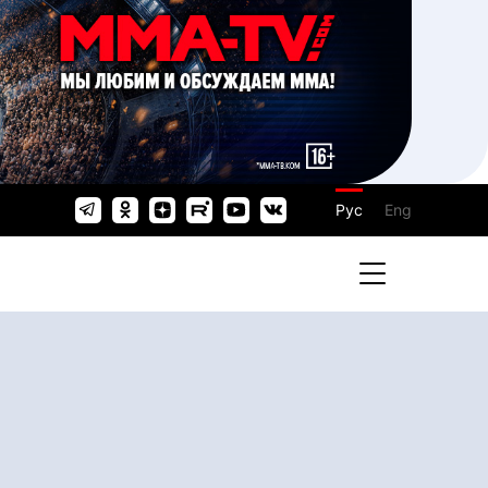
Рус
Eng