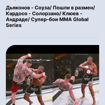
Дьяконов - Соуза/ Пошли в размен/
Кардосо - Солорзано/ Клюев -
Андраде/ Супер-бои MMA Global
Series