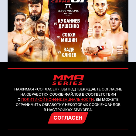
29 ноября 2022
НАЖИМАЯ «СОГЛАСЕН», ВЫ ПОДТВЕРЖДАЕТЕ СОГЛАСИЕ
ММА Серия-61 / Непобеждённый
НА ОБРАБОТКУ COOKIE-ФАЙЛОВ В СООТВЕТСТВИИ
С
ПОЛИТИКОЙ КОНФИДЕНЦИАЛЬНОСТИ
. ВЫ МОЖЕТЕ
Таджик / Куканиев - Душенко /
ОГРАНИЧИТЬ ОБРАБОТКУ НЕКОТОРЫХ COOKIE-ФАЙЛОВ
Мишин - Собхи / Багратунян -
В НАСТРОЙКАХ БРАУЗЕРА.
Абдулхамидов
СОГЛАСЕН