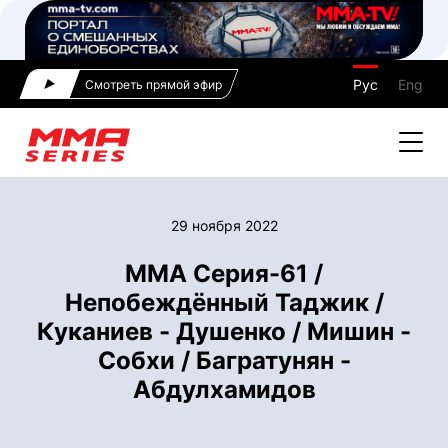
Рус
Eng
Смотреть прямой эфир
29 ноября 2022
ММА Серия-61 /
Непобеждённый Таджик /
Куканиев - Душенко / Мишин -
Собхи / Багратунян -
Абдулхамидов