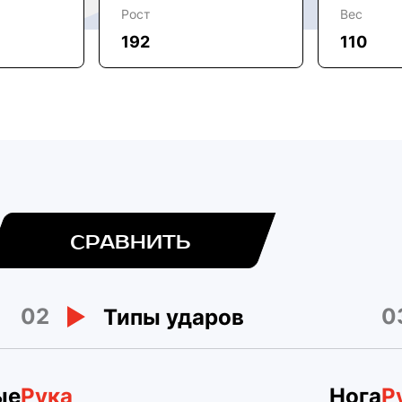
Рост
Вес
192
110
СРАВНИТЬ
02
0
Типы ударов
ые
Рука
Нога
Р