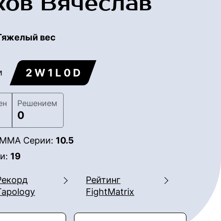
ков Вячеслав
Тяжелый вес
2 W 1 L 0 D
и
ен
Решением
0
в ММА Серии:
10.5
ии:
19
Рекорд
Рейтинг
Tapology
FightMatrix