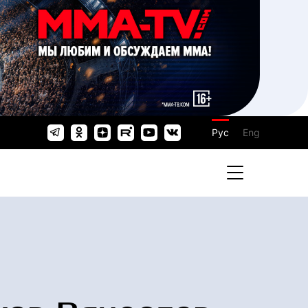
Рус
Eng