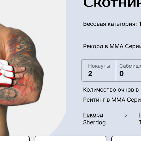
Скотни
Весовая категория:
Рекорд в ММА Сери
Нокауты
Сабмиш
2
0
Количество очков 
Рейтинг в ММА Сер
Рекорд
Sherdog