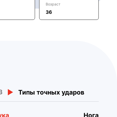
Возраст
36
3
Типы точных ударов
ука
Нога