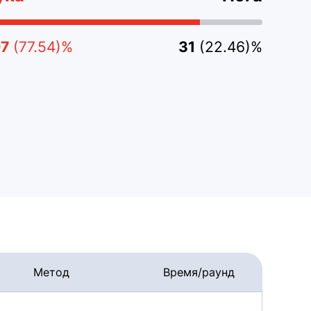
07
(77.54)%
31
(22.46)%
Метод
Время/раунд