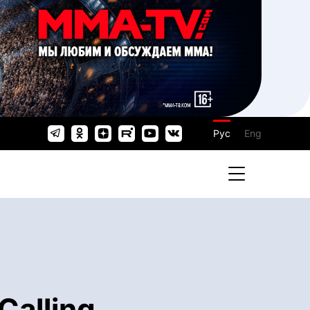
Рус
Eng
alling