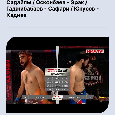
Садайлы / Осконбаев - Эрак /
Гаджибабаев - Сафари / Юнусов -
Кадиев