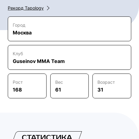
Рекорд Tapology
Город
Москва
Клуб
Guseinov MMA Team
Рост
Вес
Возраст
168
61
31
СТАТИСТИКА