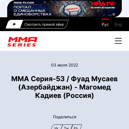
Рус
Eng
Смотреть прямой эфир
03 июля 2022
ММА Серия-53 / Фуад Мусаев
(Азербайджан) - Магомед
Кадиев (Россия)
Поделиться
Vk
Tw
Fb