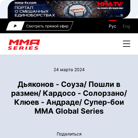
Рус
Eng
Смотреть прямой эфир
24 марта 2024
Дьяконов - Соуза/ Пошли в
размен/ Кардосо - Солорзано/
Клюев - Андраде/ Супер-бои
MMA Global Series
Поделиться