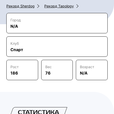
Рекорд Sherdog
Рекорд Tapology
Город
N/A
Клуб
Спарт
Рост
Вес
Возраст
186
76
N/A
СТАТИСТИКА