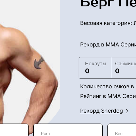
Берг П
Весовая категория:
Рекорд в ММА Сери
Нокауты
Сабмиш
0
0
Количество очков 
Рейтинг в ММА Сер
Рекорд Sherdog
Рост
Вес