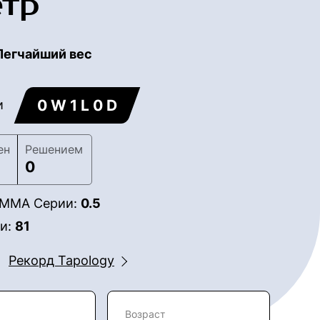
етр
Легчайший вес
0 W 1 L 0 D
и
ен
Решением
0
в ММА Серии:
0.5
ии:
81
Рекорд Tapology
Возраст