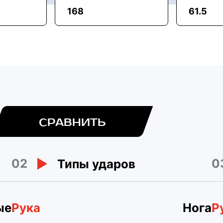
168
61.5
СРАВНИТЬ
02
0
Типы ударов
ые
Рука
Нога
Р