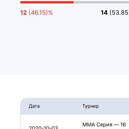
12
(46.15)%
14
(53.8
Дата
Турнир
ММА Серия — 16
2020-10-03