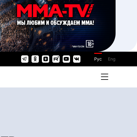
Рус
Eng