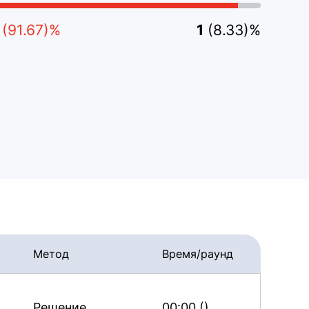
(91.67)%
1
(8.33)%
Метод
Время/раунд
Решение
00:00 ()