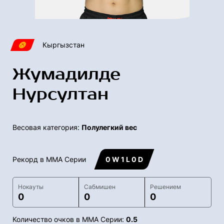
Кыргызстан
Жумадилде
Нурсултан
Весовая категория:
Полулегкий вес
Рекорд в ММА Серии
0 W 1 L 0 D
Нокауты
Сабмишен
Решением
0
0
0
Количество очков в ММА Серии:
0.5