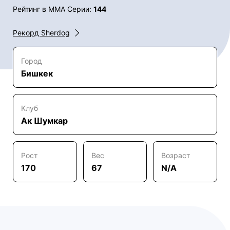
Рейтинг в ММА Серии:
144
Рекорд Sherdog
Город
Бишкек
Клуб
Ак Шумкар
Рост
Вес
Возраст
170
67
N/A