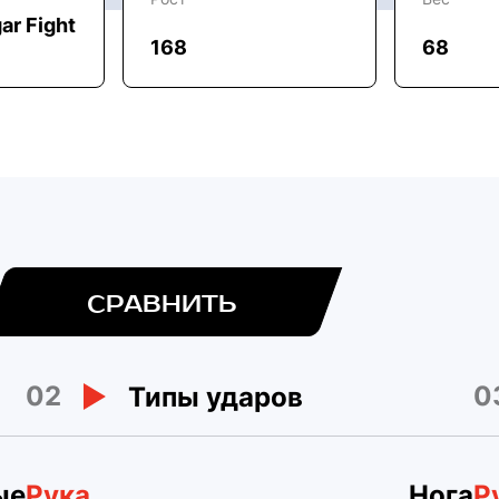
ar Fight
168
68
СРАВНИТЬ
02
0
Типы ударов
ые
Рука
Нога
Р