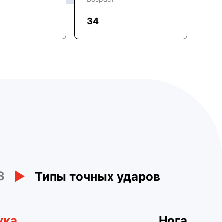
34
3
Типы точных ударов
ука
Нога