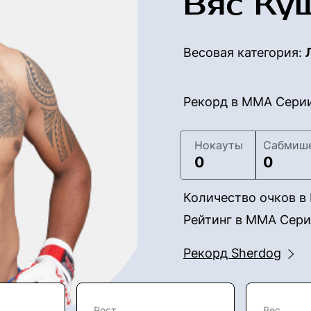
Вяс Ку
Весовая категория:
Рекорд в ММА Сери
Нокауты
Сабмиш
0
0
Количество очков 
Рейтинг в ММА Сер
Рекорд Sherdog
Рост
Вес