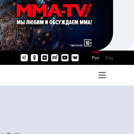
Рус
Eng