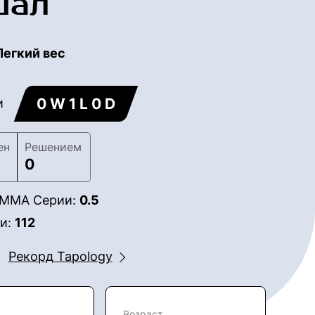
шал
Легкий вес
0 W 1 L 0 D
и
ен
Решением
0
в ММА Серии:
0.5
ии:
112
Рекорд Tapology
Возраст