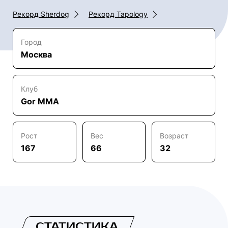
Рекорд Sherdog
Рекорд Tapology
Город
Москва
Клуб
Gor MMA
Рост
Вес
Возраст
167
66
32
СТАТИСТИКА