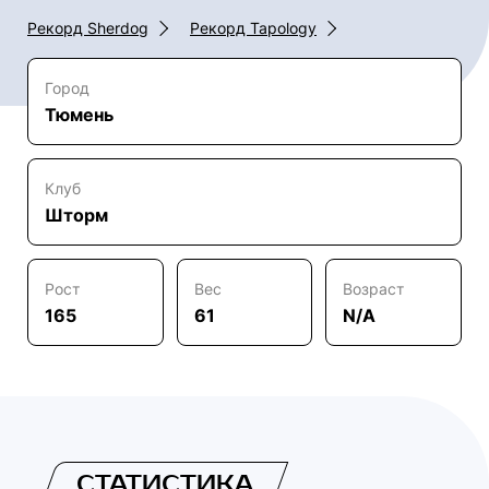
Рекорд Sherdog
Рекорд Tapology
Город
Тюмень
Клуб
Шторм
Рост
Вес
Возраст
165
61
N/A
СТАТИСТИКА