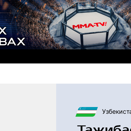
Узбекист
Тажиба