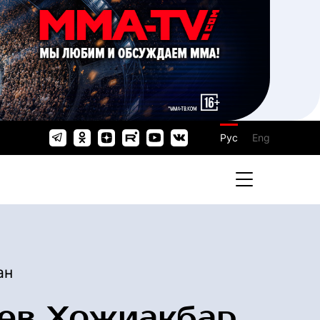
Рус
Eng
ан
ев Хожиакбар