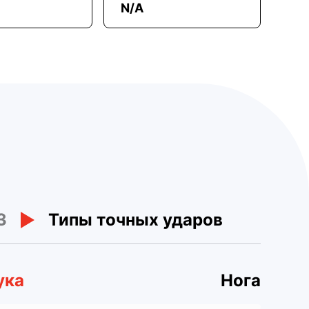
N/A
3
Типы точных ударов
ука
Нога