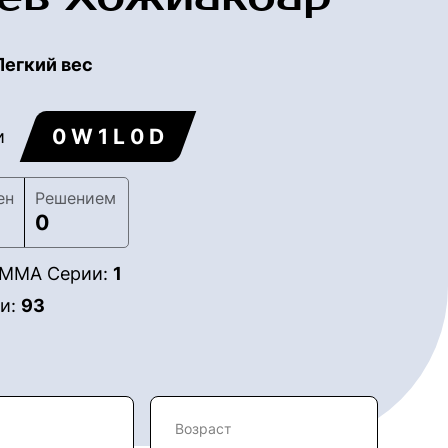
Легкий вес
0 W 1 L 0 D
и
ен
Решением
0
в ММА Серии:
1
ии:
93
Возраст