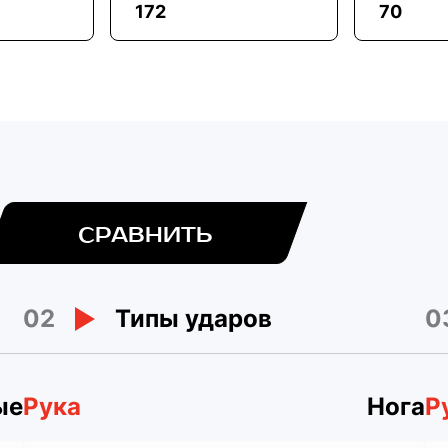
172
70
СРАВНИТЬ
02
0
Типы ударов
ые
Рука
Нога
Р