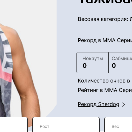
Весовая категория:
Рекорд в ММА Сери
Нокауты
Сабмиш
0
0
Количество очков 
Рейтинг в ММА Сер
Рекорд Sherdog
Рост
Вес