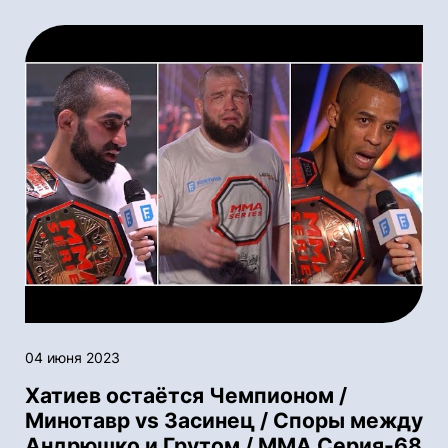
04 июня 2023
Хатиев остаётся Чемпионом /
Минотавр vs Засинец / Споры между
Андрюшко и Грутом / ММА Серия-68