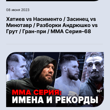
08 июня 2023
Хатиев vs Насименто / Засинец vs
Минотавр / Разборки Андрюшко vs
Грут / Гран-при / ММА Серия–68