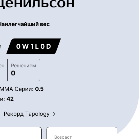
Денильсон
Наилегчайший вес
0 W 1 L 0 D
и
ен
Решением
0
в ММА Серии:
0.5
ии:
42
Рекорд Tapology
Возраст