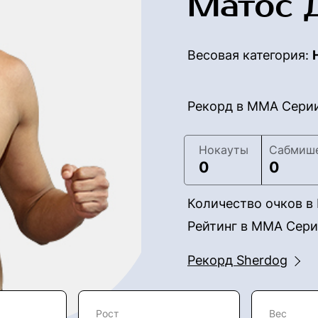
Матос 
Весовая категория:
Рекорд в ММА Сери
Нокауты
Сабмиш
0
0
Количество очков 
Рейтинг в ММА Сер
Рекорд Sherdog
Рост
Вес