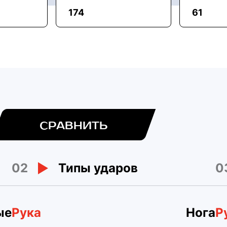
174
61
СРАВНИТЬ
02
0
Типы ударов
ые
Рука
Нога
Р