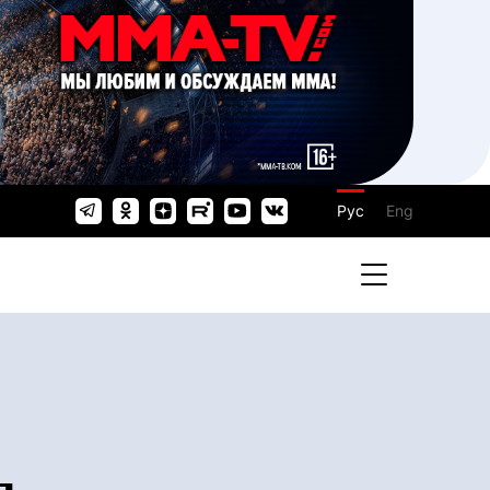
Рус
Eng