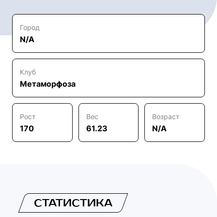
Город
N/A
Клуб
Метаморфоза
Рост
Вес
Возраст
170
61.23
N/A
СТАТИСТИКА