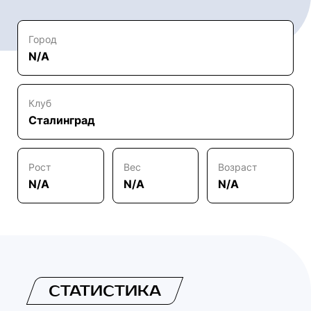
Город
N/A
Клуб
Сталинград
Рост
Вес
Возраст
N/A
N/A
N/A
СТАТИСТИКА