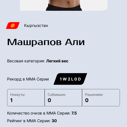
Кыргызстан
Машрапов Али
Весовая категория:
Легкий вес
Рекорд в ММА Серии
1 W 2 L 0 D
Нокауты
Сабмишен
Решением
1
0
0
Количество очков в ММА Серии:
7.5
Рейтинг в ММА Серии:
30