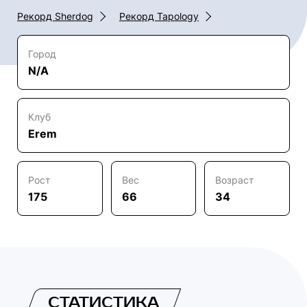
Рекорд Sherdog
Рекорд Tapology
Город
N/A
Клуб
Erem
Рост
Вес
Возраст
175
66
34
СТАТИСТИКА