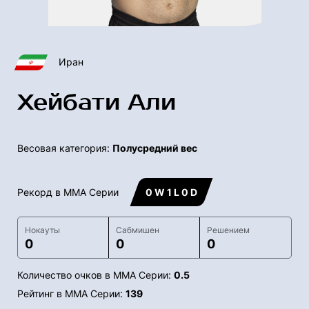
Иран
Хейбати Али
Весовая категория:
Полусредний вес
Рекорд в ММА Серии
0 W 1 L 0 D
Нокауты
Сабмишен
Решением
0
0
0
Количество очков в ММА Серии:
0.5
Рейтинг в ММА Серии:
139