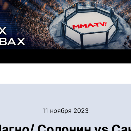
11 ноября 2023
агно/ Солонин vs Са