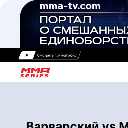
Смотреть прямой эфир
Варварский vs М