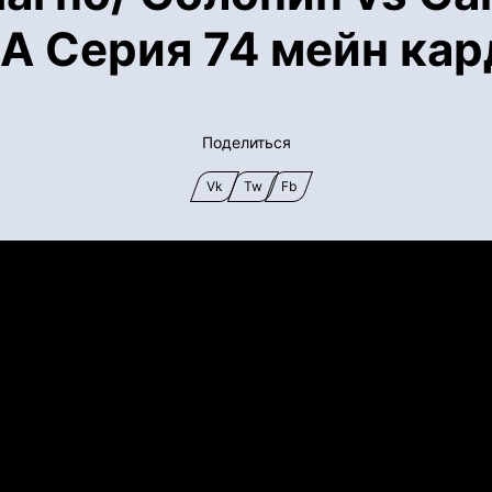
 Серия 74 мейн кар
Поделиться
Vk
Tw
Fb