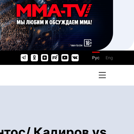
Рус
Eng
нтос/ Кадиров vs