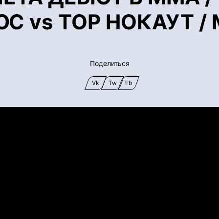
РЮС vs ТОР НОКАУТ 
Поделиться
Vk
Tw
Fb