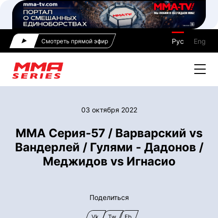
Рус
Eng
Смотреть прямой эфир
03 октября 2022
ММА Серия-57 / Варварский vs
Вандерлей / Гулями - Дадонов /
Меджидов vs Игнасио
Поделиться
Vk
Tw
Fb