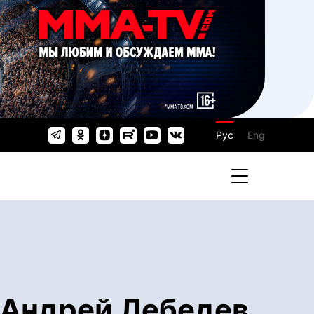
Рус
Eng
 Андрей Лебедев