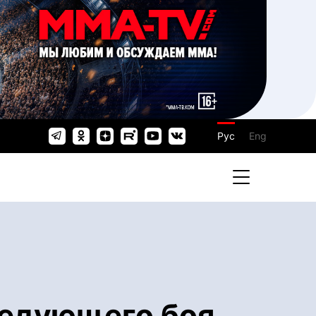
Рус
Eng
ледующего боя