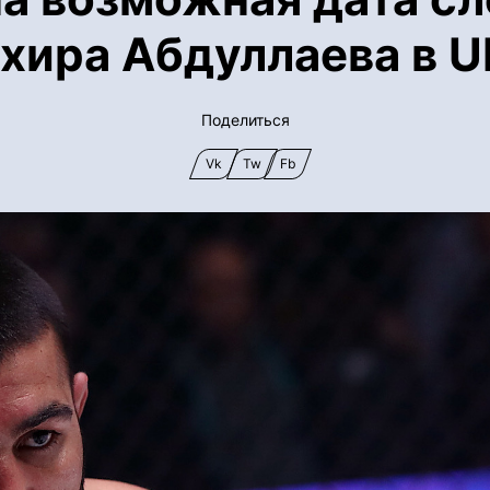
хира Абдуллаева в 
Поделиться
Vk
Tw
Fb