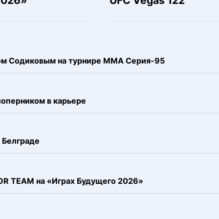
2026»
UFC Vegas 122
ком Содиковым на турнире ММА Серия-95
соперником в карьере
 Белграде
FOR TEAM на «Играх Будущего 2026»