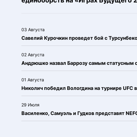
единоборств на «Играх Будущего 
03 Августа
Савелий Курочкин проведет бой с Турсунбе
02 Августа
Андрюшко назвал Баррозу самым статусным 
01 Августа
Николич победил Вологдина на турнире UFC в
29 Июля
Василенко, Самуэль и Гудков представят NE