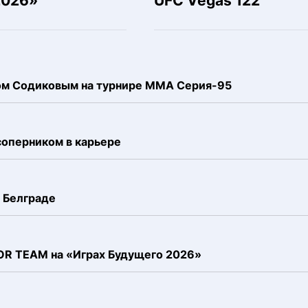
2026»
UFC Vegas 122
ком Содиковым на турнире ММА Серия-95
соперником в карьере
 Белграде
FOR TEAM на «Играх Будущего 2026»