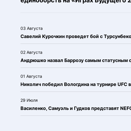
единоборств на «Играх Будущего 
03 Августа
Савелий Курочкин проведет бой с Турсунбе
02 Августа
Андрюшко назвал Баррозу самым статусным 
01 Августа
Николич победил Вологдина на турнире UFC в
29 Июля
Василенко, Самуэль и Гудков представят NE