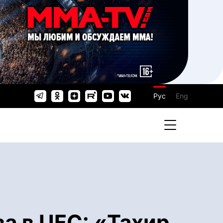
Рус
Eng
а в UFC: «Тахир