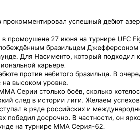
 прокомментировал успешный дебют азер
в промоушене 27 июня на турнире UFC Figh
непобеждённым бразильцем Джефферсоном
унде. Для Насименто, который подходил к
иональной карьере.
ебюте против небитого бразильца. В очере
 на высоком уровне.
ММА Серии столько боёв, сколько хотелос
кий след в истории лиги. Желаем успехов
ыступал в ряде российских и международ
сех победил досрочно. В частности, он я
унде на турнире ММА Серия-62.