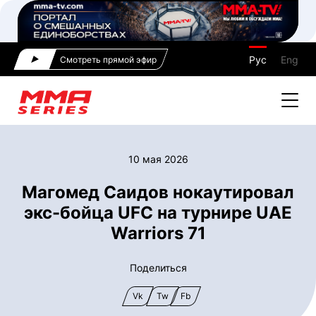
Рус
Eng
Смотреть прямой эфир
10 мая 2026
Магомед Саидов нокаутировал
экс-бойца UFC на турнире UAE
Warriors 71
Поделиться
Vk
Tw
Fb