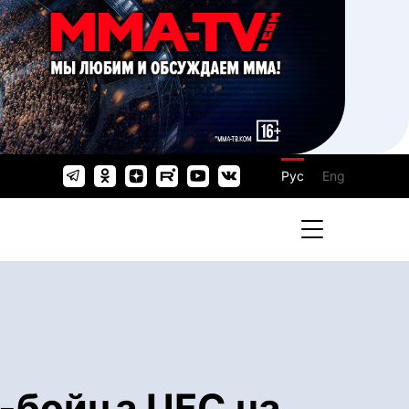
Рус
Eng
-бойца UFC на