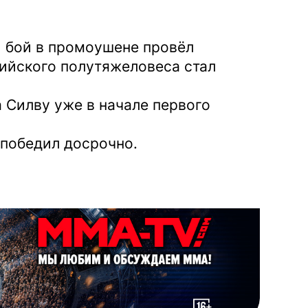
й бой в промоушене провёл
ийского полутяжеловеса стал
 Силву уже в начале первого
 победил досрочно.