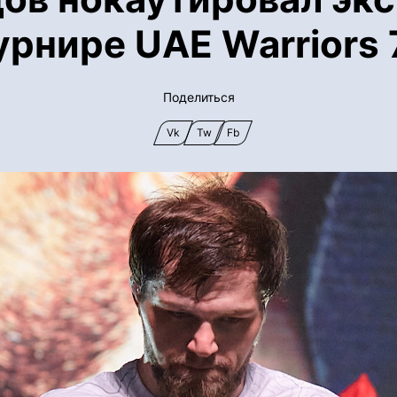
урнире UAE Warriors 
Поделиться
Vk
Tw
Fb