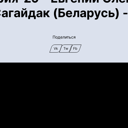
агайдак (Беларусь) 
Поделиться
Vk
Tw
Fb