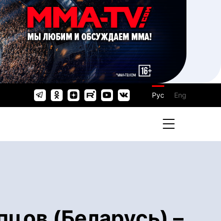
Рус
Eng
цов (Беларусь) –