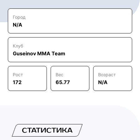
Город
N/A
Клуб
Guseinov MMA Team
Рост
Вес
Возраст
172
65.77
N/A
СТАТИСТИКА