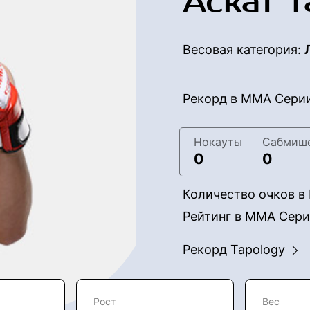
Аскат 
Весовая категория:
Рекорд в ММА Сери
Нокауты
Сабмиш
0
0
Количество очков 
Рейтинг в ММА Сер
Рекорд Tapology
Рост
Вес