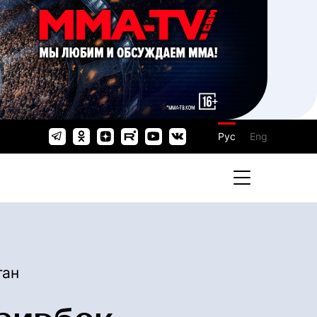
Рус
Eng
тан