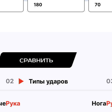
180
70
СРАВНИТЬ
02
0
Типы ударов
ые
Рука
Нога
Р