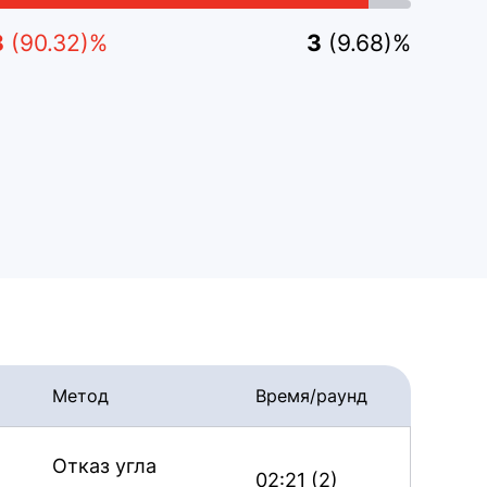
8
(90.32)%
3
(9.68)%
Метод
Время/раунд
Отказ угла
02:21 (2)