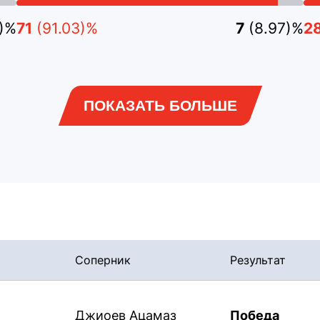
6)%
71
(91.03)%
7
(8.97)%
2
ПОКАЗАТЬ БОЛЬШЕ
Соперник
Результат
Джиоев Ацамаз
Победа