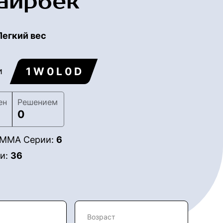
Таирбек
Легкий вес
1 W 0 L 0 D
и
ен
Решением
0
в ММА Серии:
6
ии:
36
Возраст