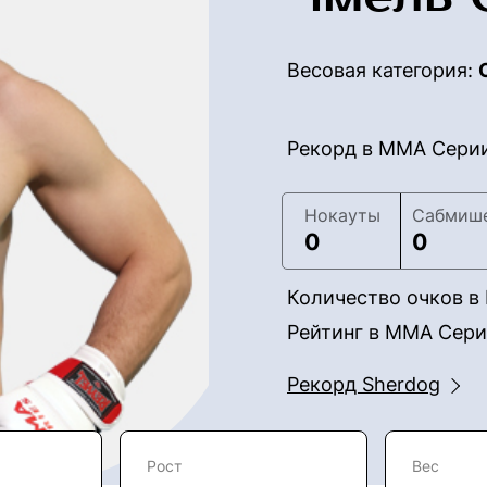
Весовая категория:
Рекорд в ММА Сери
Нокауты
Сабмиш
0
0
Количество очков 
Рейтинг в ММА Сер
Рекорд Sherdog
Рост
Вес