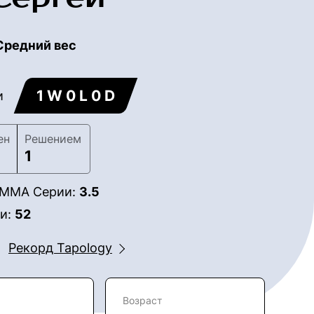
Средний вес
1 W 0 L 0 D
и
ен
Решением
1
в ММА Серии:
3.5
ии:
52
Рекорд Tapology
Возраст