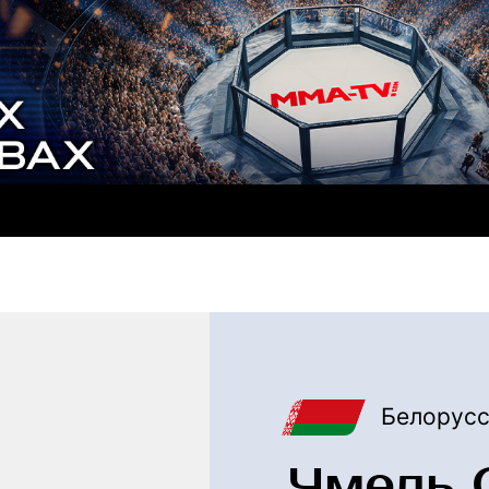
Белорус
Чмель 