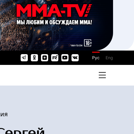
Рус
Eng
сия
Сергей