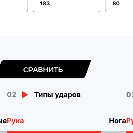
183
80
СРАВНИТЬ
02
0
Типы ударов
ые
Рука
Нога
Р