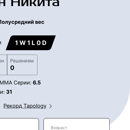
н Никита
Полусредний вес
1 W 1 L 0 D
и
ен
Решением
0
в ММА Серии:
6.5
ии:
31
Рекорд Tapology
Возраст