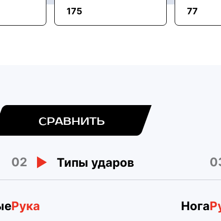
175
77
СРАВНИТЬ
02
0
Типы ударов
ые
Рука
Нога
Р