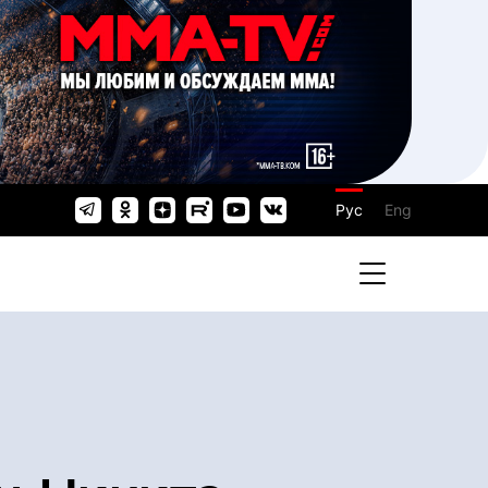
Рус
Eng