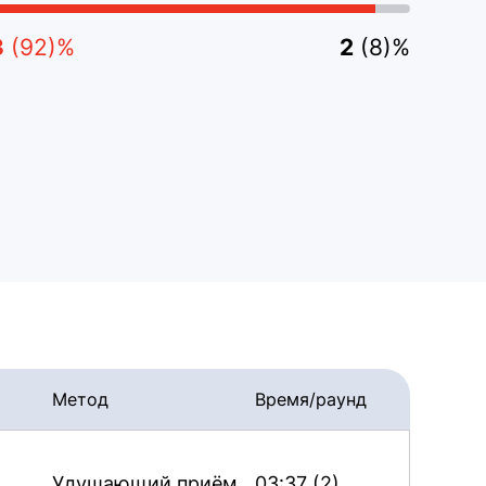
3
(92)%
2
(8)%
Метод
Время/раунд
Удушающий приём
03:37 (2)