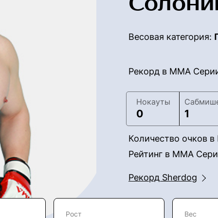
Солони
Весовая категория:
Рекорд в ММА Сери
Нокауты
Сабмиш
0
1
Количество очков 
Рейтинг в ММА Сер
Рекорд Sherdog
Рост
Вес