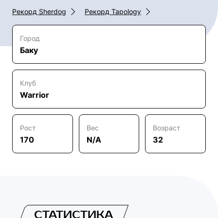
Рекорд Sherdog
Рекорд Tapology
Город
Баку
Клуб
Warrior
Рост
Вес
Возраст
170
N/A
32
СТАТИСТИКА