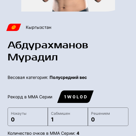
Кыргызстан
Абдурахманов
Мурадил
Весовая категория:
Полусредний вес
Рекорд в ММА Серии
1 W 0 L 0 D
Нокауты
Сабмишен
Решением
0
1
0
Количество очков в ММА Серии:
4