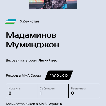
Узбекистан
Мадаминов
Муминджон
Весовая категория:
Легкий вес
Рекорд в ММА Серии
1 W 0 L 0 D
Нокауты
Сабмишен
Решением
0
1
0
Количество очков в ММА Серии:
4