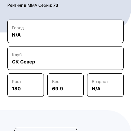
Рейтинг в ММА Серии:
73
Город
N/A
Клуб
СК Север
Рост
Вес
Возраст
180
69.9
N/A