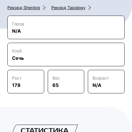
Рекорд Sherdog
Рекорд Tapology
Город
N/A
Клуб
Сечь
Рост
Вес
Возраст
178
65
N/A
СТАТИСТИКА