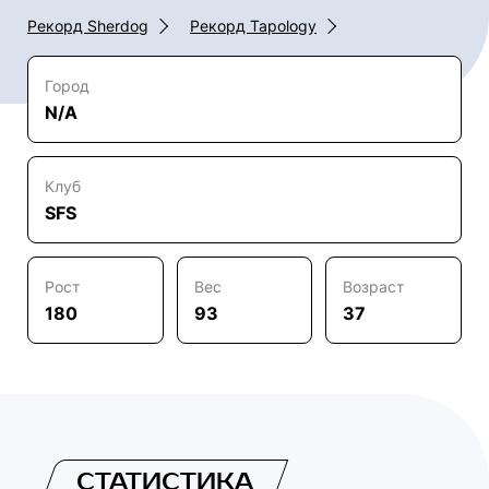
Рекорд Sherdog
Рекорд Tapology
Город
N/A
Клуб
SFS
Рост
Вес
Возраст
180
93
37
СТАТИСТИКА