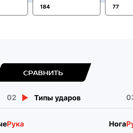
184
77
СРАВНИТЬ
02
0
Типы ударов
ые
Рука
Нога
Р