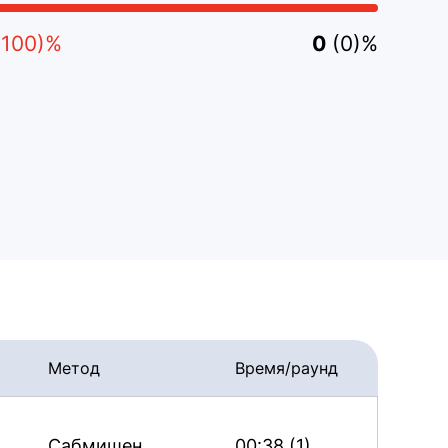
(100)%
0
(0)%
Метод
Время/раунд
Сабмишен
00:38 (1)