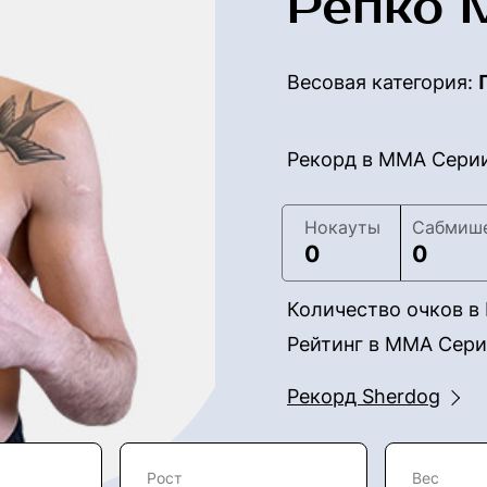
Репко 
Весовая категория:
Рекорд в ММА Сери
Нокауты
Сабмиш
0
0
Количество очков 
Рейтинг в ММА Сер
Рекорд Sherdog
Рост
Вес