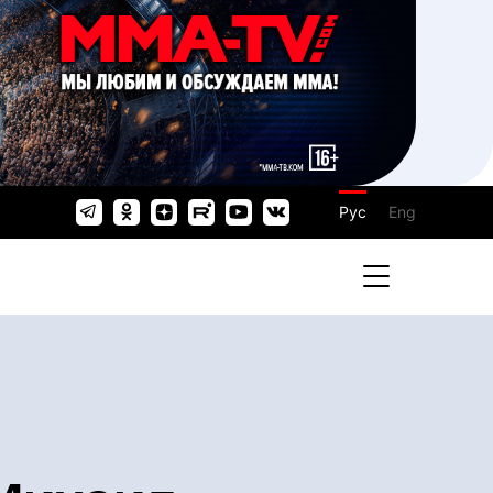
Рус
Eng