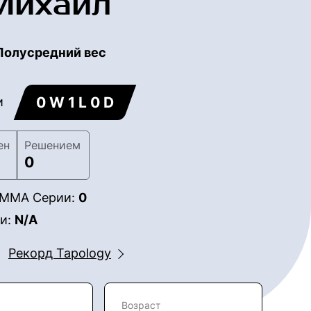
Михаил
Полусредний вес
0 W 1 L 0 D
и
ен
Решением
0
в ММА Серии:
0
ии:
N/A
Рекорд Tapology
Возраст