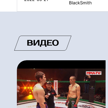
BlackSmith
ВИДЕО