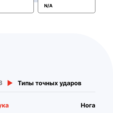
N/A
3
Типы точных ударов
ука
Нога