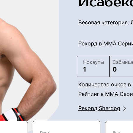
Исабек
Весовая категория:
Рекорд в ММА Сери
Нокауты
Сабмиш
1
0
Количество очков 
Рейтинг в ММА Сер
Рекорд Sherdog
Рост
Вес