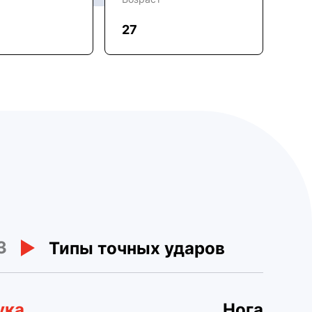
27
3
Типы точных ударов
ука
Нога