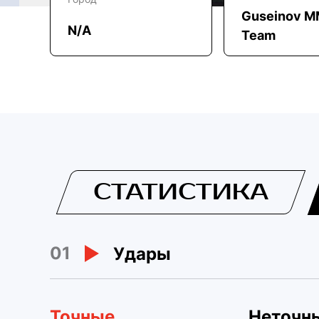
Guseinov 
N/A
Team
СТАТИСТИКА
01
Удары
Точные
Неточн