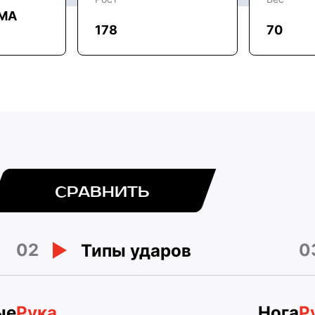
MMA
178
70
СРАВНИТЬ
02
0
Типы ударов
ые
Рука
Нога
Р