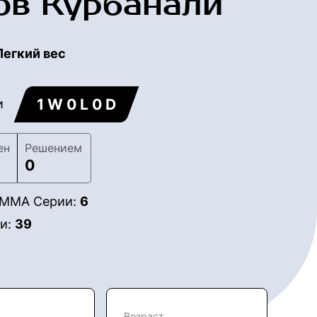
ов Курбанали
Легкий вес
1 W 0 L 0 D
и
ен
Решением
0
в ММА Серии:
6
ии:
39
Возраст