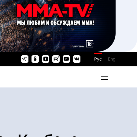
Рус
Eng