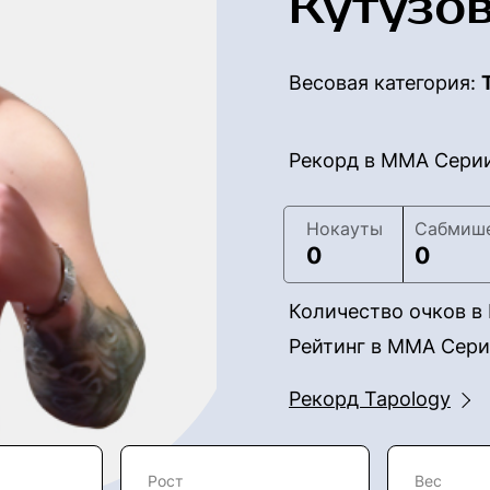
Кутузо
Весовая категория:
Рекорд в ММА Сери
Нокауты
Сабмиш
0
0
Количество очков 
Рейтинг в ММА Сер
Рекорд Tapology
Рост
Вес