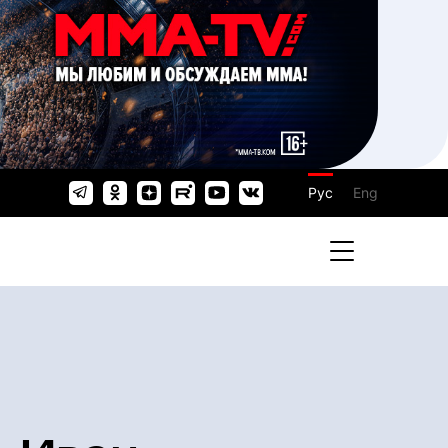
Рус
Eng