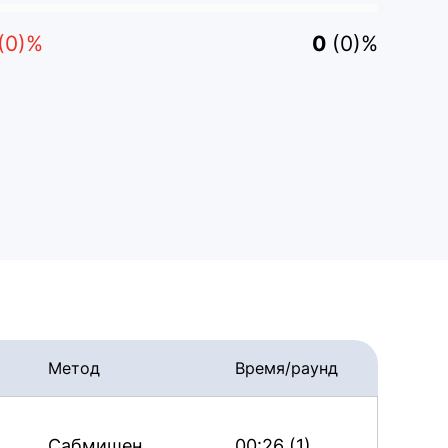
(0)%
0
(0)%
Метод
Время/раунд
Сабмишен
00:26 (1)