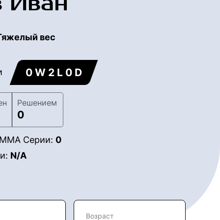
в Иван
Тяжелый вес
0 W 2 L 0 D
и
ен
Решением
0
в ММА Серии:
0
ии:
N/A
Возраст