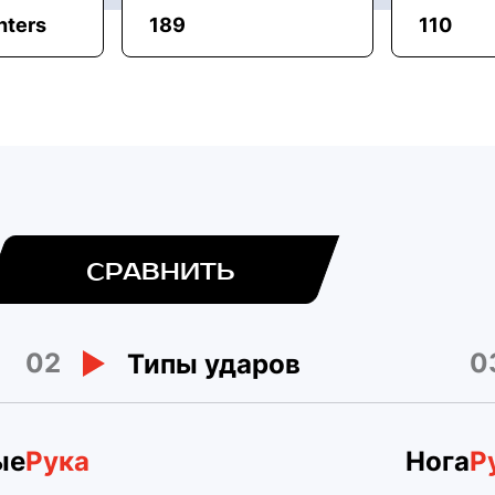
hters
189
110
СРАВНИТЬ
02
0
Типы ударов
ые
Рука
Нога
Р