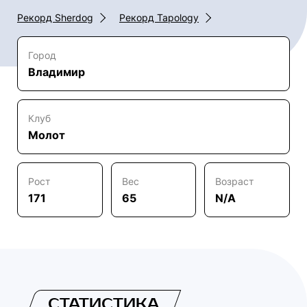
Рекорд Sherdog
Рекорд Tapology
Город
Владимир
Клуб
Молот
Рост
Вес
Возраст
171
65
N/A
СТАТИСТИКА