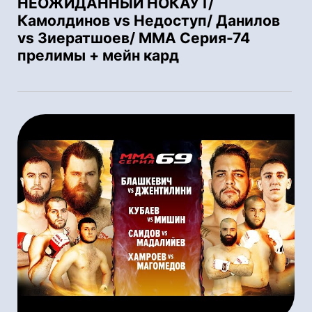
НЕОЖИДАННЫЙ НОКАУТ/
Камолдинов vs Недоступ/ Данилов
vs Зиератшоев/ ММА Серия-74
прелимы + мейн кард