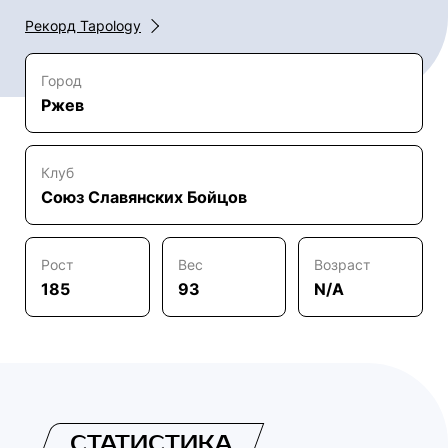
Рекорд Tapology
Город
Ржев
Клуб
Союз Славянских Бойцов
Рост
Вес
Возраст
185
93
N/A
СТАТИСТИКА